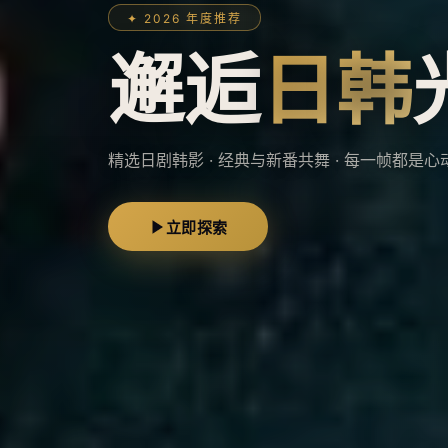
✦ 高分必看
口碑
日韩
热播
狂
从《请回答1988》到《半泽直树》 · 一站式追
热门片单