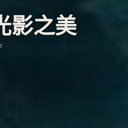
想
剧集
剧天堂